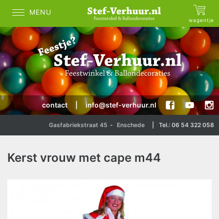
MENU
wagentje
contact
|
info@stef-verhuur.nl
Gasfabriekstraat 45
-
Enschede
|
Tel.: 06 54 322 058
Kerst vrouw met cape m44