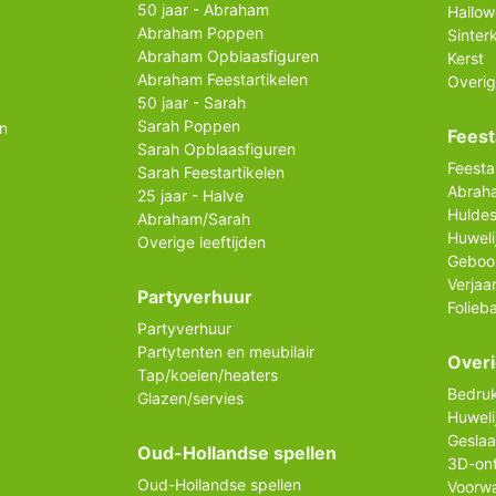
50 jaar - Abraham
Hallo
Abraham Poppen
Sinter
Abraham Opblaasfiguren
Kerst
Abraham Feestartikelen
Overig
50 jaar - Sarah
Sarah Poppen
n
Feest
Sarah Opblaasfiguren
Feesta
Sarah Feestartikelen
Abrah
25 jaar - Halve
Huldes
Abraham/Sarah
Huweli
Overige leeftijden
Geboo
Verjaa
Partyverhuur
Folieb
Partyverhuur
Partytenten en meubilair
Over
Tap/koelen/heaters
Bedruk
Glazen/servies
Huweli
Gesla
Oud-Hollandse spellen
3D-on
Oud-Hollandse spellen
Voorw