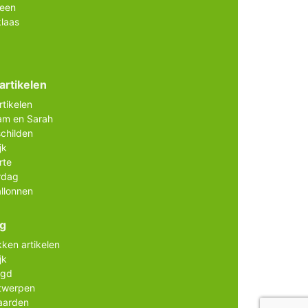
ween
klaas
artikelen
rtikelen
am en Sarah
childen
jk
rte
rdag
allonnen
ig
ken artikelen
jk
agd
twerpen
aarden