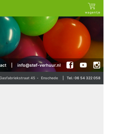
wagentje
act
|
info@stef-verhuur.nl
Gasfabriekstraat 45
-
Enschede
|
Tel.: 06 54 322 058